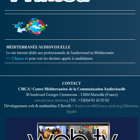
MÉDITERRANÉE AUDIOVISUELLE
Le site internet dédié aux professionnels de l'audiovisuel en Méditerranée.
>> Cliquez ici
pour voir les derniers appels à candidatures
CONTACT
CMCA / Centre Méditerranéen de la Communication Audiovisuelle
30 boulevard Georges Clemenceau - 13004 Marseille (France)
cmca@cmca-med.org
| Tél : +33(0)4 91 42 03 02
Développement web & multimédias F.Revelli >
franco.revelli@cmca-med.org
|
Mentions
légales