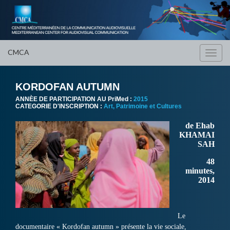
CMCA
Toggl
navig
KORDOFAN AUTUMN
ANNÈE DE PARTICIPATION AU PriMed :
2015
CATEGORIE D'INSCRIPTION :
Art, Patrimoine et Cultures
de Ehab
KHAMAI
SAH
48
minutes,
2014
Le
documentaire « Kordofan autumn » présente la vie sociale,