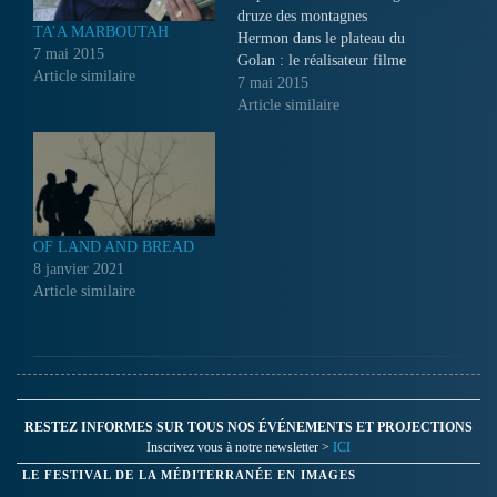
druze des montagnes
TA’A MARBOUTAH
Hermon dans le plateau du
7 mai 2015
Golan : le réalisateur filme
Article similaire
la vie de ses parents qui
7 mai 2015
vivent dans cet endroit, 42
Article similaire
après l’occupation
israélienne.
OF LAND AND BREAD
8 janvier 2021
Article similaire
RESTEZ INFORMES SUR TOUS NOS ÉVÉNEMENTS ET PROJECTIONS
Inscrivez vous à notre newsletter >
ICI
LE FESTIVAL DE LA MÉDITERRANÉE EN IMAGES