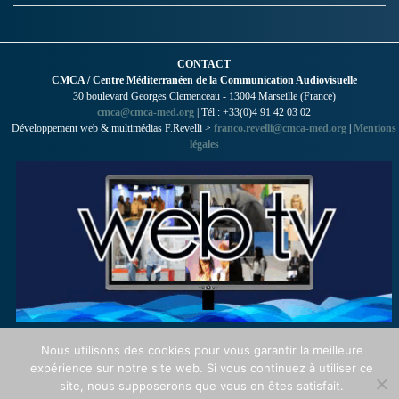
CONTACT
CMCA / Centre Méditerranéen de la Communication Audiovisuelle
30 boulevard Georges Clemenceau - 13004 Marseille (France)
cmca@cmca-med.org
| Tél : +33(0)4 91 42 03 02
Développement web & multimédias F.Revelli >
franco.revelli@cmca-med.org
|
Mentions
légales
Nous utilisons des cookies pour vous garantir la meilleure
expérience sur notre site web. Si vous continuez à utiliser ce
site, nous supposerons que vous en êtes satisfait.