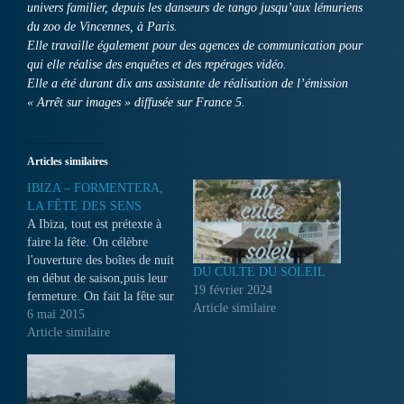
univers familier, depuis les danseurs de tango jusqu’aux lémuriens
du zoo de Vincennes, à Paris.
Elle travaille également pour des agences de communication pour
qui elle réalise des enquêtes et des repérages vidéo.
Elle a été durant dix ans assistante de réalisation de l’émission
« Arrêt sur images » diffusée sur France 5.
Articles similaires
IBIZA – FORMENTERA,
LA FÊTE DES SENS
A Ibiza, tout est prétexte à
faire la fête. On célèbre
l'ouverture des boîtes de nuit
DU CULTE DU SOLEIL
en début de saison,puis leur
19 février 2024
fermeture. On fait la fête sur
Article similaire
la plage, sur les bateaux,
6 mai 2015
dans les villas, et on fête
Article similaire
même, chaque jour, le
coucher du soleil...