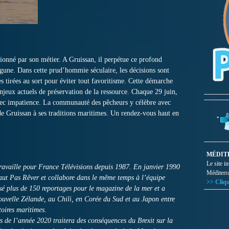
ionné par son métier. A Gruissan, il perpétue ce profond
agune. Dans cette prud’hommie séculaire, les décisions sont
es tirées au sort pour éviter tout favoritisme. Cette démarche
njeux actuels de préservation de la ressource. Chaque 29 juin,
 avec impatience. La communauté des pêcheurs y célèbre avec
de Gruissan à ses traditions maritimes. Un rendez-vous haut en
MÉDIT
Le site i
ravaille pour France Télévisions depuis 1987. En janvier 1990
Méditerr
aut Pas Rêver et collabore dans le même temps à l’équipe
>> Cliqu
isé plus de 150 reportages pour le magazine de la mer et a
uvelle Zélande, au Chili, en Corée du Sud et au Japon entre
toires maritimes.
 de l’année 2020 traitera des conséquences du Brexit sur la