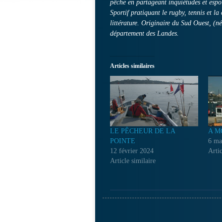
pêche en partageant inquiétudes et espo
Sportif pratiquant le rugby, tennis et la
littérature. Originaire du Sud Ouest, (né
département des Landes.
Articles similaires
LE PÊCHEUR DE LA
A M
POINTE
6 ma
12 février 2024
Artic
Article similaire