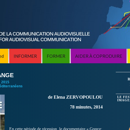
ed
INFORMER
FORMER
AIDER À COPRODUIRE
ANGE
R
:
2015
éditerranéens
de Elena ZERVOPOULOU
LE FE
IMAGE
78 minutes, 2014
En cette période de récession, le documentaire « Greece: