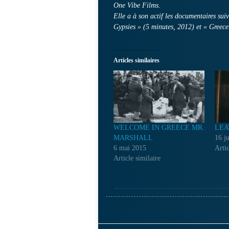
One Vibe Films.
Elle a à son actif les documentaires su
Gypsies » (5 minutes, 2012) et « Greec
Articles similaires
WELCOME IN GREECE MR.
LEA
MARSHALL
16 j
6 mai 2015
Artic
Article similaire