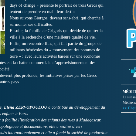
days of change » présente le portrait de trois Grecs qui
tentent de prendre en main leur destin.
Nous suivons Giorgos, devenu sans-abri, qui cherche à
surmonter ses difficultés.
Ensuite, la famille de Grigoris qui décide de quitter la
ville à la recherche d’une meilleure qualité de vie.
Enfin, on rencontre Ilias, qui fait partie du groupe de
militants bénévoles du « mouvement des pommes de
terre » : avec leurs activités basées sur une économie
contestent la chaîne commerciale d’approvisionnement des
ociété.
evient plus profonde, les initiatives prises par les Grecs
autres pays.
MÉDIT
Le site i
Méditerr
ie,
Elena ZERVOPOULOU
a contribué au développement du
>> Cliqu
s enfants à Paris.
 facilité l’intégration des enfants des rues à Madagascar.
pologique et documentaire, elle a réalisé divers
bués internationalement et elle a fondé la société de production