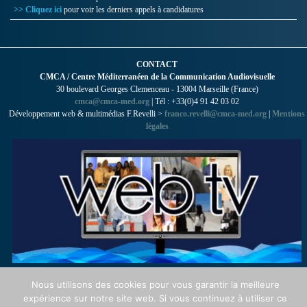
>> Cliquez ici
pour voir les derniers appels à candidatures
CONTACT
CMCA / Centre Méditerranéen de la Communication Audiovisuelle
30 boulevard Georges Clemenceau - 13004 Marseille (France)
cmca@cmca-med.org
| Tél : +33(0)4 91 42 03 02
Développement web & multimédias F.Revelli >
franco.revelli@cmca-med.org
|
Mentions
légales
Nous utilisons des cookies pour vous garantir la meilleure
expérience sur notre site web. Si vous continuez à utiliser ce