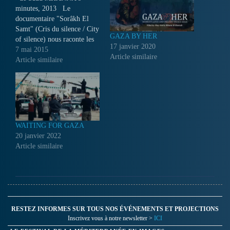
minutes, 2013 Le
documentaire "Sorâkh El
Samt" (Cris du silence / City
GAZA BY HER
of silence) nous raconte les
17 janvier 2020
rêves des enfants de Gaza,
7 mai 2015
Article similaire
écrasés et perdus à cause des
Article similaire
guerres. Saud MHANNA est
un réalisateur palestinien, né
à Gaza en 1955. Il a suivi
des…
WAITING FOR GAZA
20 janvier 2022
Article similaire
RESTEZ INFORMES SUR TOUS NOS ÉVÉNEMENTS ET PROJECTIONS
Inscrivez vous à notre newsletter >
ICI