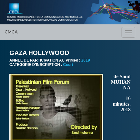
CMCA
Toggl
navig
GAZA HOLLYWOOD
ANNÈE DE PARTICIPATION AU PriMed :
2019
CATEGORIE D'INSCRIPTION :
Court
de Saud
MUHAN
NA
16
minutes,
2018