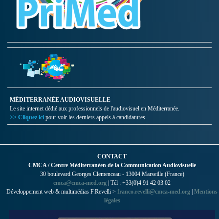
MÉDITERRANÉE AUDIOVISUELLE
Le site internet dédié aux professionnels de l'audiovisuel en Méditerranée.
>> Cliquez ici
pour voir les derniers appels à candidatures
CONTACT
CMCA / Centre Méditerranéen de la Communication Audiovisuelle
30 boulevard Georges Clemenceau - 13004 Marseille (France)
cmca@cmca-med.org
| Tél : +33(0)4 91 42 03 02
Développement web & multimédias F.Revelli >
franco.revelli@cmca-med.org
|
Mentions
légales