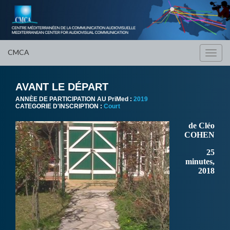
CMCA
Toggl
navig
AVANT LE DÉPART
ANNÈE DE PARTICIPATION AU PriMed :
2019
CATEGORIE D'INSCRIPTION :
Court
de Cléo
COHEN
25
minutes,
2018