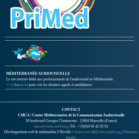
MÉDITERRANÉE AUDIOVISUELLE
Le site internet dédié aux professionnels de l'audiovisuel en Méditerranée.
>> Cliquez ici
pour voir les derniers appels à candidatures
CONTACT
CMCA / Centre Méditerranéen de la Communication Audiovisuelle
30 boulevard Georges Clemenceau - 13004 Marseille (France)
cmca@cmca-med.org
| Tél : +33(0)4 91 42 03 02
Développement web & multimédias F.Revelli >
franco.revelli@cmca-med.org
|
Mentions
légales