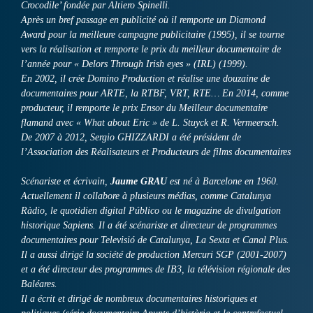
Crocodile’ fondée par Altiero Spinelli.
Après un bref passage en publicité où il remporte un Diamond
Award pour la meilleure campagne publicitaire (1995), il se tourne
vers la réalisation et remporte le prix du meilleur documentaire de
l’année pour « Delors Through Irish eyes » (IRL) (1999).
En 2002, il crée Domino Production et réalise une douzaine de
documentaires pour ARTE, la RTBF, VRT, RTE… En 2014, comme
producteur, il remporte le prix Ensor du Meilleur documentaire
flamand avec « What about Eric » de L. Stuyck et R. Vermeersch.
De 2007 à 2012, Sergio GHIZZARDI a été président de
l’Association des Réalisateurs et Producteurs de films documentaires
Scénariste et écrivain,
Jaume GRAU
est né à Barcelone en 1960.
Actuellement il collabore à plusieurs médias, comme Catalunya
Ràdio, le quotidien digital Público ou le magazine de divulgation
historique Sapiens. Il a été scénariste et directeur de programmes
documentaires pour Televisió de Catalunya, La Sexta et Canal Plus.
Il a aussi dirigé la société de production Mercuri SGP (2001-2007)
et a été directeur des programmes de IB3, la télévision régionale des
Baléares.
Il a écrit et dirigé de nombreux documentaires historiques et