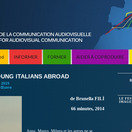
ed
INFORMER
FORMER
AIDER À COPRODUIRE
OUNG ITALIANS ABROAD
R
:
2015
 Œuvre
de Brunella FILÌ
LE FE
IMAGE
66 minutes, 2014
Anna, Mauro, Milena et les autres ne se