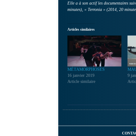
Elle a à son actif les documentaires su
minutes), « Terronia » (2014, 20 minut
Articles similaires
MÉTAMORPHOSES
MAU
16 janvier 2019
9 ja
Article similaire
Artic
CONTA