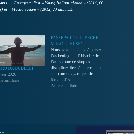
ivants : « Emergency Exit – Young Italians abroad » (2014, 66
es) et « Macao Square » (2012, 23 minutes).
PASSEPARTOUT-‘PECHE
MIRACULEUSE’
Nous avons tendance à penser
l'archéologie et l' histoire de
l'art comme de simples
disciplines liées à la terre et au
RO DA BUDELLI
sol, comme ayant peu de
nvier 2020
choses en commun avec le
6 mai 2015
le similaire
monde marin. Au contraire, il
Article similaire
est une branche spécifique de
l'archéologie qui traite
principalement avec les faits
marins et…
CT