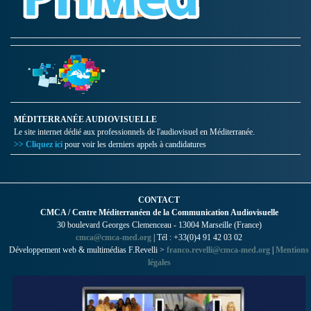
MÉDITERRANÉE AUDIOVISUELLE
Le site internet dédié aux professionnels de l'audiovisuel en Méditerranée.
>> Cliquez ici
pour voir les derniers appels à candidatures
CONTACT
CMCA / Centre Méditerranéen de la Communication Audiovisuelle
30 boulevard Georges Clemenceau - 13004 Marseille (France)
cmca@cmca-med.org
| Tél : +33(0)4 91 42 03 02
Développement web & multimédias F.Revelli >
franco.revelli@cmca-med.org
|
Mentions
légales