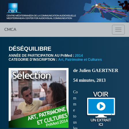
CMCA
Toggl
navig
DÉSÉQUILIBRE
ANNÈE DE PARTICIPATION AU PriMed :
2014
CATEGORIE D'INSCRIPTION :
Art, Patrimoine et Cultures
de Julien GAERTNER
54 minutes, 2013
Co
m
m
e
to
us
les