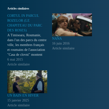
Articles similaires
CORTUL IN PARCUL
ROZELOR (LE
CHAPITEAU DU PARC
DES ROSES)
A Timisoara, Roumanie,
NANA
dans l'un des parcs du centre
16 juin 2016
ville, les membres français
Article similaire
et roumains de l'association
"Casa de clovni" montent
leur chapiteau. C'est là que
6 mai 2015
pendant trois mois, ils vont
Article similaire
apprendre aux enfants vivant
dans la rue, les arts du
cirque, et leur faire répéter
leurs numéros. A
l'approche…
UN BAIN EN HIVER
15 janvier 2025
Article similaire