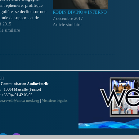
ent éphémère, prolifique
ngulière, se décline sur une
RODIN DIVINO # INFERNO
itude de supports et de
7 décembre 2017
ères. Ce film est un
i 2015
Article similaire
ge dans l’univers de cet
le similaire
te subversif doué d’un sens
de la dérision, éternel
nt, insubordonné,
inément désintéressé par le
ché de…
CT
 Communication Audiovisuelle
- 13004 Marseille (France)
 : +33(0)4 91 42 03 02
co.revelli@cmca-med.org
|
Mentions légales