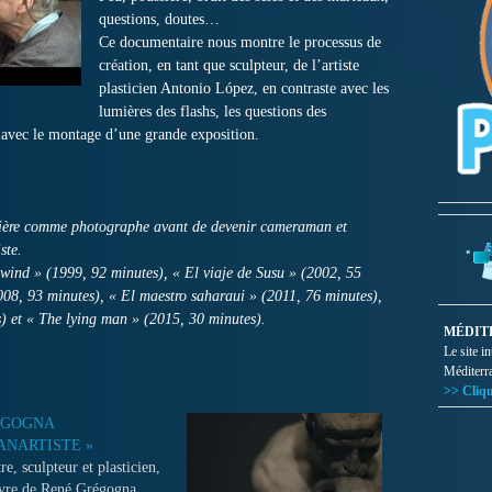
questions, doutes…
Ce documentaire nous montre le processus de
création, en tant que sculpteur, de l’artiste
plasticien Antonio López, en contraste avec les
lumières des flashs, les questions des
rt avec le montage d’une grande exposition.
ière comme photographe avant de devenir cameraman et
ste.
 Rewind » (1999, 92 minutes), « El viaje de Susu » (2002, 55
08, 93 minutes), « El maestro saharaui » (2011, 76 minutes),
s) et « The lying man » (2015, 30 minutes).
MÉDIT
Le site i
Méditerr
>> Cliqu
ÉGOGNA
’ANARTISTE »
re, sculpteur et plasticien,
vre de René Grégogna,