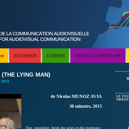
ed
INFORMER
FORMER
AIDER À COPRODUIRE
(THE LYING MAN)
R
:
2015
de Nicolas MUNOZ AVIA
LE FE
IMAGE
30 minutes, 2015
Feu, poussière, bruit des scies et des marteaux,