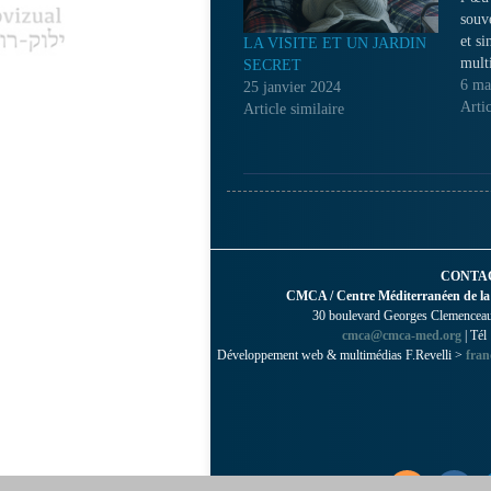
souv
et si
LA VISITE ET UN JARDIN
mult
SECRET
mati
6 ma
25 janvier 2024
voya
Artic
Article similaire
artis
inné 
enfa
obst
mar
CONTA
CMCA / Centre Méditerranéen de la
30 boulevard Georges Clemenceau 
cmca@cmca-med.org
| Tél
Développement web & multimédias F.Revelli >
fran