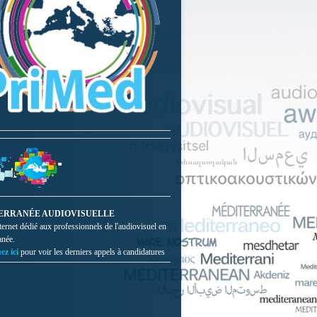
ERRANÉE AUDIOVISUELLE
nternet dédié aux professionnels de l'audiovisuel en
anée.
ez ici
pour voir les derniers appels à candidatures