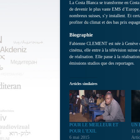
La Costa Blanca se transforme en Costa G
de devenir le plus vaste EMS d’Europe. 
nombreux suisses, s’y installent. Et cer
profiter du climat et des bas prix espagn
Biographie
Fabienne CLEMENT est née à Genève en 
cinéma, elle entre à la télévision suiss
de réalisation. Elle passe à la réalisatio
émissions studios que des reportages.
Articles similaires
POUR LE MEILLEUR ET
UN 
POUR L’EXIL
11 f
6 mai 2015
Artic