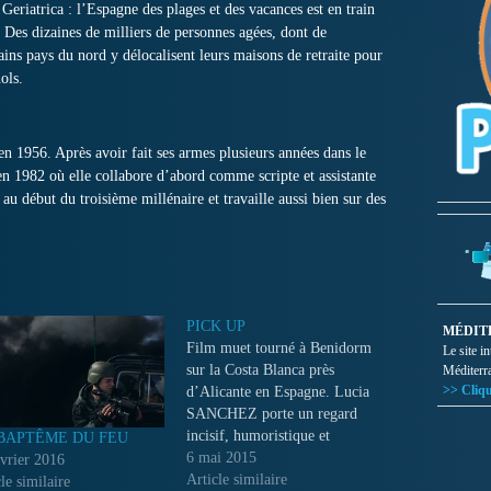
eriatrica : l’Espagne des plages et des vacances est en train
Des dizaines de milliers de personnes agées, dont de
tains pays du nord y délocalisent leurs maisons de retraite pour
ols.
1956. Après avoir fait ses armes plusieurs années dans le
e en 1982 où elle collabore d’abord comme scripte et assistante
n au début du troisième millénaire et travaille aussi bien sur des
PICK UP
MÉDIT
Film muet tourné à Benidorm
Le site i
sur la Costa Blanca près
Méditerr
>> Cliqu
d’Alicante en Espagne. Lucia
SANCHEZ porte un regard
incisif, humoristique et
BAPTÊME DU FEU
vitriolé, sur une station
6 mai 2015
évrier 2016
balnéaire bétonnée.
Article similaire
le similaire