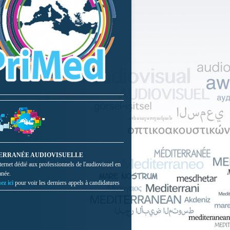
ERRANÉE AUDIOVISUELLE
nternet dédié aux professionnels de l'audiovisuel en
anée.
ez ici
pour voir les derniers appels à candidatures