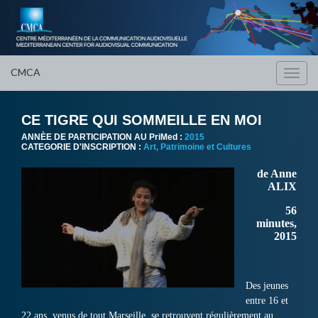
CMCA
Toggl
navig
CE TIGRE QUI SOMMEILLE EN MOI
ANNÈE DE PARTICIPATION AU PriMed :
2015
CATEGORIE D'INSCRIPTION :
Art, Patrimoine et Cultures
de Anne
ALIX
56
minutes,
2015
Des jeunes
entre 16 et
22 ans, venus de tout Marseille, se retrouvent régulièrement au