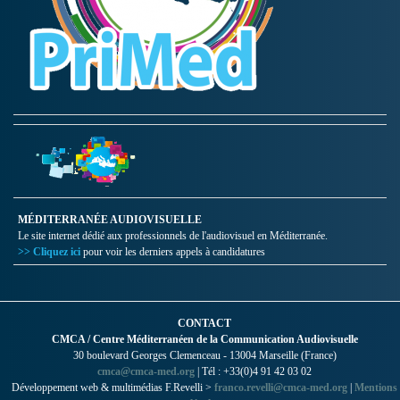
MÉDITERRANÉE AUDIOVISUELLE
Le site internet dédié aux professionnels de l'audiovisuel en Méditerranée.
>> Cliquez ici
pour voir les derniers appels à candidatures
CONTACT
CMCA / Centre Méditerranéen de la Communication Audiovisuelle
30 boulevard Georges Clemenceau - 13004 Marseille (France)
cmca@cmca-med.org
| Tél : +33(0)4 91 42 03 02
Développement web & multimédias F.Revelli >
franco.revelli@cmca-med.org
|
Mentions