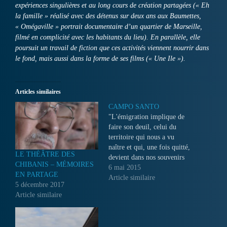
expériences singulières et au long cours de création partagées (« Eh
la famille » réalisé avec des détenus sur deux ans aux Baumettes,
« Omégaville » portrait documentaire d’un quartier de Marseille,
filmé en complicité avec les habitants du lieu). En parallèle, elle
poursuit un travail de fiction que ces activités viennent nourrir dans
le fond, mais aussi dans la forme de ses films (« Une Ile »).
Articles similaires
CAMPO SANTO
"L'émigration implique de
faire son deuil, celui du
territoire qui nous a vu
naître et qui, une fois quitté,
LE THÉÂTRE DES
devient dans nos souvenirs
CHIBANIS – MÉMOIRES
un lieu sacré auquel on se
6 mai 2015
EN PARTAGE
rattache. Dans les années 50,
Article similaire
5 décembre 2017
mes parents ont quitté leur
Article similaire
village natal d'Esanatoglia
dans les Marches en Italie
pour partir travailler…