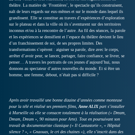
théâtre. La matière de ‘Frontières’, le spectacle qu’ils construisent,
naît de leurs regards sur eux-mêmes et sur le monde dans lequel ils
grandissent. Elle se constitue au travers d’expériences d’exploration
sur le plateau et dans la ville où ils s’aventurent sur des territoires
inconnus et/ou à la rencontre de l’autre. Au fil des séances, la parole
et les expériences se densifient et l’espace du théâtre devient le lieu
d’un franchissement de soi, de ses propres limites. Des
transformations s’opèrent : aiguiser sa parole, dire avec le corps,
arrêter d’avoir peur, se lancer, partager, faire confiance, se livrer, se
penser… A travers les portraits de ces jeunes d’aujourd’hui, nous
donnons au spectateur d’autres nouvelles du monde. Et si être un
homme, une femme, debout, n’était pas si difficile ?
Après avoir travaillé une bonne dizaine d’années comme monteuse
pour la télé et réalisé ses premiers films,
Anne ALIX
part s’installer
à Marseille où elle se consacre totalement à la réalisation (« Dream,
Dream, Dream », 90 minutes pour Arte). Tout en poursuivant son
travail de documentariste classique (« Il Cantastorie », « Hôpital
silence ? », « Gnaouas, le cri des chaines »), elle s’inscrit dans des