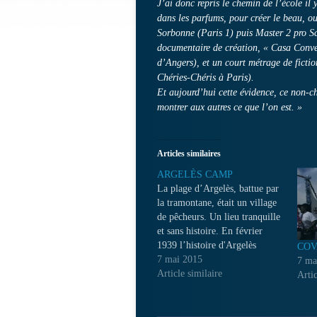
J’ai donc repris le chemin de l’école il
dans les parfums, pour créer le beau, ou 
Sorbonne (Paris 1) puis Master 2 pro Sc
documentaire de création, « Casa Conven
d’Angers), et un court métrage de fictio
Chéries-Chéris à Paris).
Et aujourd’hui cette évidence, ce non-ch
montrer aux autres ce que l’on est. »
Articles similaires
ARGELÈS CAMP
La plage d’Argelès, battue par
la tramontane, était un village
de pêcheurs. Un lieu tranquille
et sans histoire. En février
1939 l’histoire d'Argelès
COV
change brutalement. Toute la
7 mai 2015
7 ma
Catalogne espagnole est
Article similaire
Artic
occupée par les troupes
fascistes, 465.0000 réfugiés
traversent la frontière, c’est la