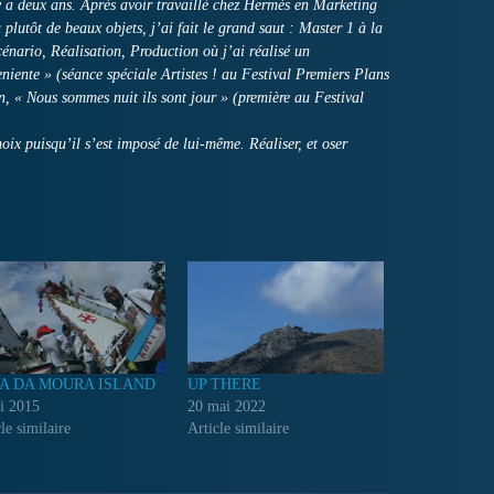
 y a deux ans. Après avoir travaillé chez Hermès en Marketing
plutôt de beaux objets, j’ai fait le grand saut : Master 1 à la
énario, Réalisation, Production où j’ai réalisé un
iente » (séance spéciale Artistes ! au Festival Premiers Plans
n, « Nous sommes nuit ils sont jour » (première au Festival
oix puisqu’il s’est imposé de lui-même. Réaliser, et oser
A DA MOURA ISLAND
UP THERE
i 2015
20 mai 2022
le similaire
Article similaire