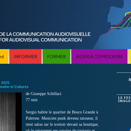
ed
INFORMER
FORMER
AIDER À COPRODUIRE
R
:
2025
imoine et Cultures
de Giuseppe Schillaci
LE FE
77 min
IMAGE
Sergio habite le quartier de Bosco Grande à
Palerme. Musicien punk devenu tatoueur, il
tient salon sur le trottoir devant sa boutique,
où le rejoignent ses copains de toujours et