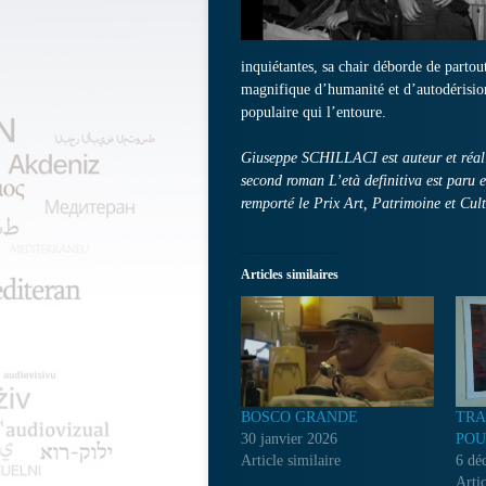
inquiétantes, sa chair déborde de partou
magnifique d’humanité et d’autodérision 
populaire qui l’entoure.
Giuseppe SCHILLACI est auteur et réalis
second roman L’età definitiva est paru
remporté le Prix Art, Patrimoine et Cul
Articles similaires
BOSCO GRANDE
TRA
30 janvier 2026
POU
Article similaire
6 dé
Artic