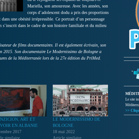
Mariella, son amoureuse. Avec les années, son
corps d’adolescent dodu a pris des proportions
t dans une obésité irrépressible. Ce portrait d’un personnage
s’inscrit dans le cadre de son histoire familiale et du milieu
ateur de films documentaires. Il est également écrivain, son
 en 2015. Son documentaire Le Modernissimo de Bologne a
tures de la Méditerranée lors de la 27e édition du PriMed.
MÉDIT
Le site i
Méditerr
>> Cliqu
NZICION, ART ET
LE MODERNISSIMO DE
VOIR EN ALBANIE
BOLOGNE
cembre 2017
18 mai 2022
le similaire
Article similaire