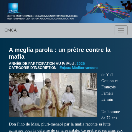
CMCA
Toggl
navig
A meglia parola : un prêtre contre la
mafia
ANNÈE DE PARTICIPATION AU PriMed :
2025
CATEGORIE D'INSCRIPTION :
Enjeux Méditerranéens
de Yaël
Goujon et
François
Fameli
52 min
Un homme
de 72 ans
Don Pino de Masi, pluri-menacé par la mafia raconte sa lutte
acharnée pour la défense de sa terre natale. Ce prêtre et ses amis eux