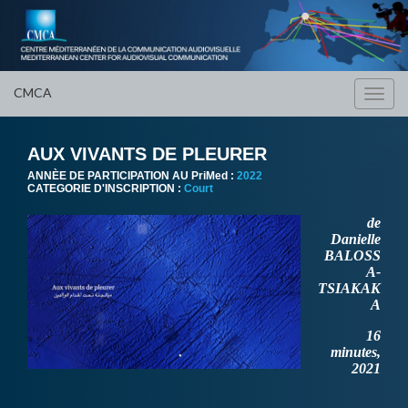
CMCA
Toggl
navig
AUX VIVANTS DE PLEURER
ANNÈE DE PARTICIPATION AU PriMed :
2022
CATEGORIE D'INSCRIPTION :
Court
de
Danielle
BALOSS
A-
TSIAKAK
A
16
minutes,
2021