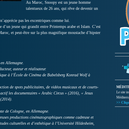
Au Maroc, Snoopy est un jeune homme
talentueux de 26 ans, qui rêve de devenir un
.
 n’apprécie pas les excentriques comme lui.
e d’un jeune qui grandit entre Printemps arabe et Islam. C’est
Maroc, et peut-être sur la plus magnifique moustache d’hipster
 en Allemagne.
ucteur, auteur et réalisateur.
hique à l’École de Cinéma de Babelsberg Konrad Wolf à
uction de spots publicitaires, de vidéos musicaux et de courts-
MÉDIT
Le site i
actif les documentaires « Arabic Circus » (2016), « Jesus
Méditerr
 (2014).
>> Cliqu
te de Cologne, en Allemagne.
breuses productions cinématographiques comme cadreuse et
tudes culturelles et d’esthétique à l’Université Hildesheim,