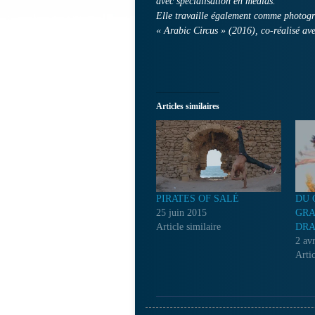
avec spécialisation en médias.
Elle travaille également comme photogra
« Arabic Circus » (2016), co-réalisé ave
Articles similaires
PIRATES OF SALÉ
DU 
25 juin 2015
GRA
Article similaire
DR
2 av
Artic