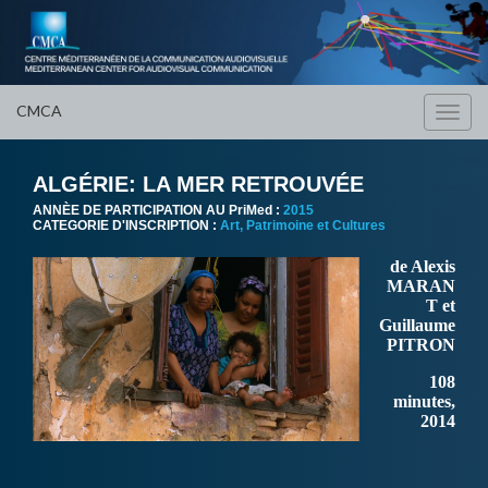
CMCA
Toggl
navig
ALGÉRIE: LA MER RETROUVÉE
ANNÈE DE PARTICIPATION AU PriMed :
2015
CATEGORIE D'INSCRIPTION :
Art, Patrimoine et Cultures
de Alexis
MARAN
T et
Guillaume
PITRON
108
minutes,
2014