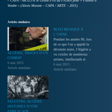
– CAPA / ARTE) et le Grand Prix du FIGRA pour « Planète à
Vendre » (Alexis Marant – CAPA / ARTE – 2011).
Articles similaires
BLED MUSIQUE À
L’USINE
Pendant les années 90, lors
de ce que l'on a appelé la
décennie noire, l'Algérie a
ALGÉRIE, IMAGES D’UN
vu s'exiler de nombreux
COMBAT
artistes, intellectuels et
6 mai 2015
journalistes dont la vie était
6 mai 2015
Article similaire
en danger.
Article similaire
PALESTRO, ALGÉRIE :
HISTOIRES D’UNE
EMBUSCADE