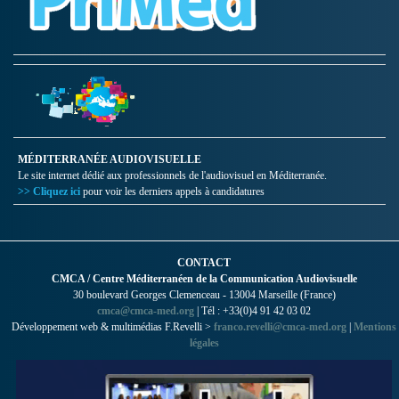
MÉDITERRANÉE AUDIOVISUELLE
Le site internet dédié aux professionnels de l'audiovisuel en Méditerranée.
>> Cliquez ici
pour voir les derniers appels à candidatures
CONTACT
CMCA / Centre Méditerranéen de la Communication Audiovisuelle
30 boulevard Georges Clemenceau - 13004 Marseille (France)
cmca@cmca-med.org
| Tél : +33(0)4 91 42 03 02
Développement web & multimédias F.Revelli >
franco.revelli@cmca-med.org
|
Mentions
légales