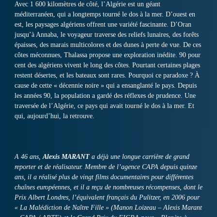
Avec 1 600 kilomètres de côté, l’Algérie est un géant
méditerranéen, qui a longtemps tourné le dos à la mer. D’ouest en
est, les paysages algériens offrent une variété fascinante. D’Oran
jusqu’à Annaba, le voyageur traverse des reliefs lunaires, des forêts
épaisses, des marais multicolores et des dunes à perte de vue. De ces
côtes méconnues, Thalassa propose une exploration inédite. 90 pour
cent des algériens vivent le long des côtes. Pourtant certaines plages
restent désertes, et les bateaux sont rares. Pourquoi ce paradoxe ? À
cause de cette « décennie noire » qui a ensanglanté le pays. Depuis
les années 90, la population a gardé des réflexes de prudence. Une
traversée de l’Algérie, ce pays qui avait tourné le dos à la mer. Et
qui, aujourd’hui, la retrouve.
A 46 ans,
Alexis MARANT
a déjà une longue carrière de grand
reporter et de réalisateur. Membre de l’agence CAPA depuis quinze
ans, il a réalisé plus de vingt films documentaires pour différentes
chaînes européennes, et il a reçu de nombreuses récompenses, dont le
Prix Albert Londres, l’équivalent français du Pulitzer, en 2006 pour
« La Malédiction de Naître Fille » (Manon Loizeau – Alexis Marant