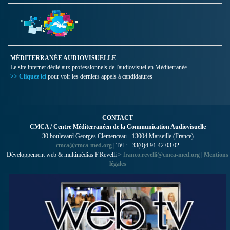
MÉDITERRANÉE AUDIOVISUELLE
Le site internet dédié aux professionnels de l'audiovisuel en Méditerranée.
>> Cliquez ici
pour voir les derniers appels à candidatures
CONTACT
CMCA / Centre Méditerranéen de la Communication Audiovisuelle
30 boulevard Georges Clemenceau - 13004 Marseille (France)
cmca@cmca-med.org
| Tél : +33(0)4 91 42 03 02
Développement web & multimédias F.Revelli >
franco.revelli@cmca-med.org
|
Mentions
légales