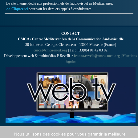
Le site internet dédié aux professionnels de l'audiovisuel en Méditerranée.
>> Cliquez ici
pour voir les derniers appels à candidatures
CONTACT
CMCA / Centre Méditerranéen de la Communication Audiovisuelle
30 boulevard Georges Clemenceau - 13004 Marseille (France)
cmca@cmca-med.org
| Tél : +33(0)4 91 42 03 02
Développement web & multimédias F.Revelli >
franco.revelli@cmca-med.org
|
Mentions
légales
Nous utilisons des cookies pour vous garantir la meilleure