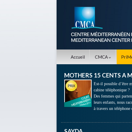
Accueil
CMCA
PriM
MOTHERS 15 CENTS A 
Est-il possible d’être 
cabine téléphonique ?
Des femmes qui partent
leurs enfants, nous rac
à travers un téléphone 
SAYDA