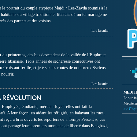
 le portrait du couple atypique Majdi / Lee-Zayda soumis à la
habitants du village traditionnel libanais où un tel mariage ne
près des parents et des voisins.
Lire la suite
 du printemps, des bus descendent de la vallée de l’Euphrate
tière libanaise. Trois années de sécheresse consécutives ont
u Croissant fertile, et jeté sur les routes de nombreux Syriens
 nourrir.
Lire la suite
MÉDIT
LA RÉVOLUTION
Le site i
Méditerr
 Employée, étudiante, mère au foyer, elles ont fait la
>> Cliqu
fi. A leur façon, en aidant les réfugiés, en balayant les rues,
nt reçu à bras ouverts les reporters de « Temps Présent », ces
es ont partagé leurs premiers moments de liberté dans Benghazi,