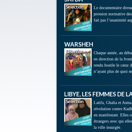
Le documentaire dresse
pression normative des 
fait pas l’unanimité au
WARSHEH
Chaque année, au début
en direction de la fron
rendu hostile le cœur d
n’ayant plus de quoi se
LIBYE, LES FEMMES DE 
Latifa, Ghalia et Asma.
révolution contre Kadha
en manifestant. Elles o
étrangers avec qui ell
la ville insurgée.