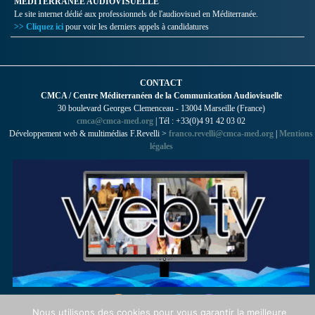
MÉDITERRANÉE AUDIOVISUELLE
Le site internet dédié aux professionnels de l'audiovisuel en Méditerranée.
>> Cliquez ici
pour voir les derniers appels à candidatures
CONTACT
CMCA / Centre Méditerranéen de la Communication Audiovisuelle
30 boulevard Georges Clemenceau - 13004 Marseille (France)
cmca@cmca-med.org
| Tél : +33(0)4 91 42 03 02
Développement web & multimédias F.Revelli >
franco.revelli@cmca-med.org
|
Mentions
légales
Nous utilisons des cookies pour vous garantir la meilleure