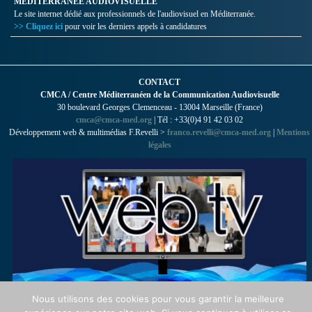
MÉDITERRANÉE AUDIOVISUELLE
Le site internet dédié aux professionnels de l'audiovisuel en Méditerranée.
>> Cliquez ici
pour voir les derniers appels à candidatures
CONTACT
CMCA / Centre Méditerranéen de la Communication Audiovisuelle
30 boulevard Georges Clemenceau - 13004 Marseille (France)
cmca@cmca-med.org
| Tél : +33(0)4 91 42 03 02
Développement web & multimédias F.Revelli >
franco.revelli@cmca-med.org
|
Mentions
légales
Nous utilisons des cookies pour vous garantir la meilleure