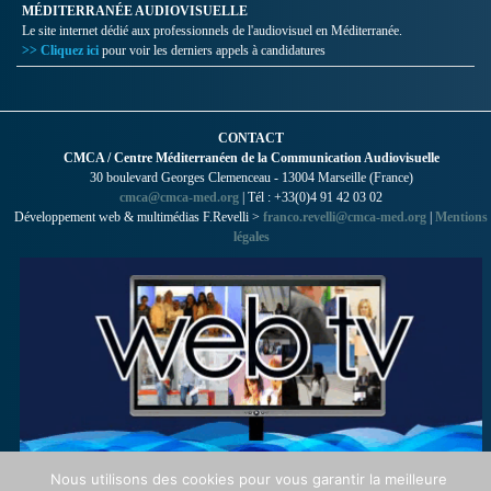
MÉDITERRANÉE AUDIOVISUELLE
Le site internet dédié aux professionnels de l'audiovisuel en Méditerranée.
>> Cliquez ici
pour voir les derniers appels à candidatures
CONTACT
CMCA / Centre Méditerranéen de la Communication Audiovisuelle
30 boulevard Georges Clemenceau - 13004 Marseille (France)
cmca@cmca-med.org
| Tél : +33(0)4 91 42 03 02
Développement web & multimédias F.Revelli >
franco.revelli@cmca-med.org
|
Mentions
légales
Nous utilisons des cookies pour vous garantir la meilleure