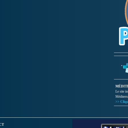
MÉDIT
Le site i
Méditerr
>> Cliqu
CT