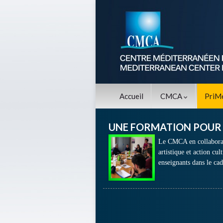
Accueil
CMCA
PriM
UNE FORMATION POUR 
Le CMCA en collaborat
artistique et action cu
enseignants dans le ca