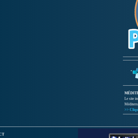
MÉDIT
Le site i
Méditerr
>> Cliqu
CT