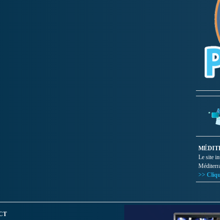
MÉDIT
Le site i
Méditerr
>> Cliqu
CT