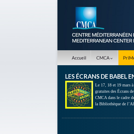
Accueil
CMCA
PriM
LES ÉCRANS DE BABEL 
Le 17, 18 et 19 mars à 
gratuites des Écrans d
CMCA dans le cadre de
la Bibliothèque de l’