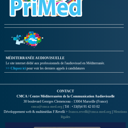
MÉDITERRANÉE AUDIOVISUELLE
Le site internet dédié aux professionnels de l'audiovisuel en Méditerranée.
>> Cliquez ici
pour voir les derniers appels à candidatures
CONTACT
CMCA / Centre Méditerranéen de la Communication Audiovisuelle
30 boulevard Georges Clemenceau - 13004 Marseille (France)
cmca@cmca-med.org
| Tél : +33(0)4 91 42 03 02
Développement web & multimédias F.Revelli >
franco.revelli@cmca-med.org
|
Mentions
légales