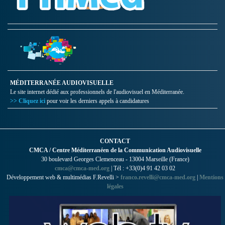
MÉDITERRANÉE AUDIOVISUELLE
Le site internet dédié aux professionnels de l'audiovisuel en Méditerranée.
>> Cliquez ici
pour voir les derniers appels à candidatures
CONTACT
CMCA / Centre Méditerranéen de la Communication Audiovisuelle
30 boulevard Georges Clemenceau - 13004 Marseille (France)
cmca@cmca-med.org
| Tél : +33(0)4 91 42 03 02
Développement web & multimédias F.Revelli >
franco.revelli@cmca-med.org
|
Mentions
légales