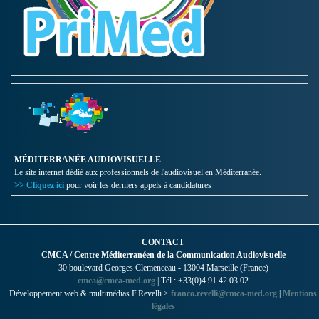
MÉDITERRANÉE AUDIOVISUELLE
Le site internet dédié aux professionnels de l'audiovisuel en Méditerranée.
>> Cliquez ici
pour voir les derniers appels à candidatures
CONTACT
CMCA / Centre Méditerranéen de la Communication Audiovisuelle
30 boulevard Georges Clemenceau - 13004 Marseille (France)
cmca@cmca-med.org
| Tél : +33(0)4 91 42 03 02
Développement web & multimédias F.Revelli >
franco.revelli@cmca-med.org
|
Mentions
légales