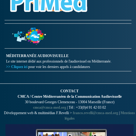
MÉDITERRANÉE AUDIOVISUELLE
Le site internet dédié aux professionnels de l'audiovisuel en Méditerranée.
>> Cliquez ici
pour voir les derniers appels à candidatures
CONTACT
CMCA / Centre Méditerranéen de la Communication Audiovisuelle
30 boulevard Georges Clemenceau - 13004 Marseille (France)
cmca@cmca-med.org
| Tél : +33(0)4 91 42 03 02
Développement web & multimédias F.Revelli >
franco.revelli@cmca-med.org
|
Mentions
légales