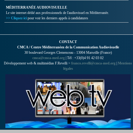
MÉDITERRANÉE AUDIOVISUELLE
Le site internet dédié aux professionnels de l'audiovisuel en Méditerranée.
>> Cliquez ici
pour voir les derniers appels à candidatures
CONTACT
CMCA / Centre Méditerranéen de la Communication Audiovisuelle
30 boulevard Georges Clemenceau - 13004 Marseille (France)
cmca@cmca-med.org
| Tél : +33(0)4 91 42 03 02
Développement web & multimédias F.Revelli >
franco.revelli@cmca-med.org
|
Mentions
légales