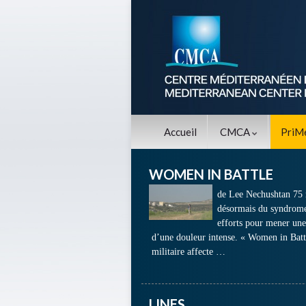
Accueil
CMCA
PriM
WOMEN IN BATTLE
de Lee Nechushtan 75 
désormais du syndrome 
efforts pour mener un
d’une douleur intense. « Women in Battl
militaire affecte …
LINES