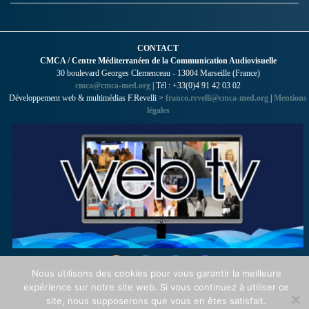
CONTACT
CMCA / Centre Méditerranéen de la Communication Audiovisuelle
30 boulevard Georges Clemenceau - 13004 Marseille (France)
cmca@cmca-med.org
| Tél : +33(0)4 91 42 03 02
Développement web & multimédias F.Revelli >
franco.revelli@cmca-med.org
|
Mentions
légales
Nous utilisons des cookies pour vous garantir la meilleure
expérience sur notre site web. Si vous continuez à utiliser ce
site, nous supposerons que vous en êtes satisfait.