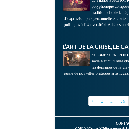
de Thanos PSICHOGIOS
polyphonique composé d
traditionnelle de la r
d’expression plus personnelle et cont
politiques à l’Université d’Athènes ains
L’ART DE LA CRISE, LE 
de Katerina PATRONI 5
sociale et culturelle q
les domaines de la vie 
essaie de nouvelles pratiques artistique
1
…
36
CONTA
CMCA / Centre Méditerranéen de la