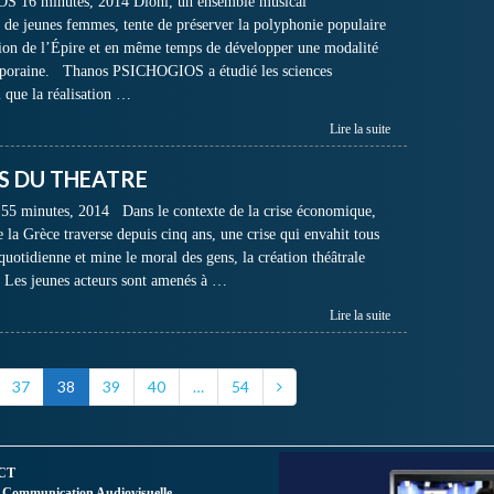
 16 minutes, 2014 Dioni, un ensemble musical
e jeunes femmes, tente de préserver la polyphonie populaire
égion de l’Épire et en même temps de développer une modalité
emporaine. Thanos PSICHOGIOS a étudié les sciences
i que la réalisation …
Lire la suite
CAS DU THEATRE
5 minutes, 2014 Dans le contexte de la crise économique,
ue la Grèce traverse depuis cinq ans, une crise qui envahit tous
quotidienne et mine le moral des gens, la création théâtrale
s. Les jeunes acteurs sont amenés à …
Lire la suite
37
38
39
40
…
54
CT
 Communication Audiovisuelle