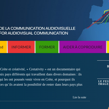
ed
INFORMER
FORMER
AIDER À COPRODUIRE
R
rète et créativité, « Cretativity » est un documentaire qui
 six pays différents qui travaillent dans divers domaines : ils
qui les ont poussés venir vivre en Crète, et pourquoi ils
LE FE
rs qu’ils avaient la possibilité de rester dans leurs pays plus
IMAGE
Lire la suite