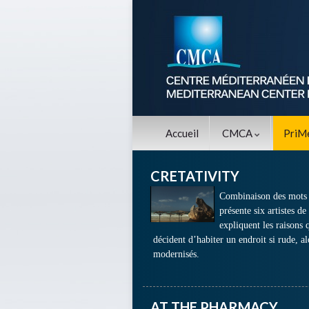
Accueil
CMCA
PriM
CRETATIVITY
Combinaison des mots C
présente six artistes de
expliquent les raisons 
décident d’habiter un endroit si rude, alo
modernisés.
AT THE PHARMACY