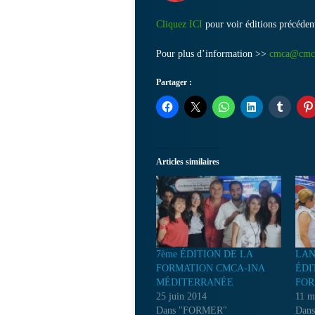
Cliquez ICI
pour voir éditions précéden
Pour plus d’information >>
cmca@cmca
Partager :
Articles similaires
7ème ÉDITION DE LA
LAN
FORMATION CMCA-INA
ÉDI
MÉDITERRANÉE
FOR
25 juin 2014
11 m
Dans "FORMER"
Dan