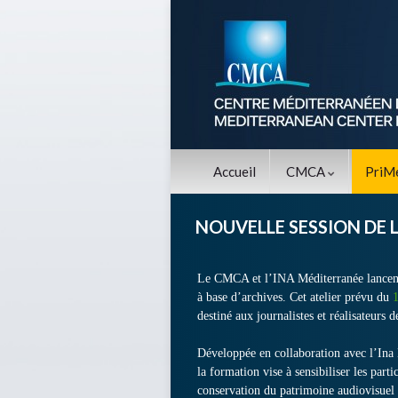
Accueil
CMCA
PriM
NOUVELLE SESSION DE 
Le CMCA et l’INA Méditerranée lancent l
à base d’archives. Cet atelier prévu du
destiné aux journalistes et réalisateur
Développée en collaboration avec l’Ina
la formation vise à sensibiliser les parti
conservation du patrimoine audiovisuel