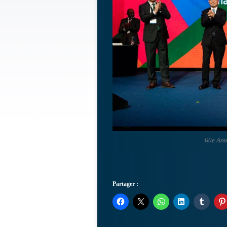
60e Ass
Partager :