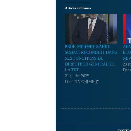
Articles similaires
PROF. MEHMET ZAHID
AHM
SOBACI RECONDUIT DANS
ÉLU
SES FONCTIONS DE
NEW
DIRECTEUR GÉNÉRAL DE
23 ju
LA TRT
Dan
21 juillet 2025
Dans "INFORMER"
CONTA