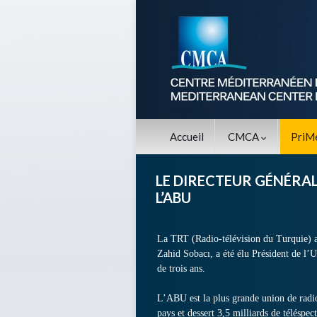
Accueil
CMCA
PriM
LE DIRECTEUR GÉNÉRAL
L’ABU
La TRT (Radio-télévision du Turquie) a
Zahid Sobacı, a été élu Président de l
de trois ans.
L’ABU est la plus grande union de rad
pays et dessert 3,5 milliards de téléspec