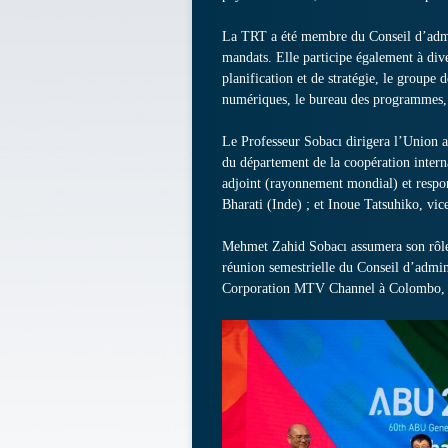
La TRT a été membre du Conseil d’admin
mandats. Elle participe également à div
planification et de stratégie, le groupe d
numériques, le bureau des programmes, 
Le Professeur Sobacı dirigera l’Union a
du département de la coopération intern
adjoint (rayonnement mondial) et respons
Bharati (Inde) ; et Inoue Tatsuhiko, vi
Mehmet Zahid Sobacı assumera son rôle 
réunion semestrielle du Conseil d’admini
Corporation MTV Channel à Colombo, au