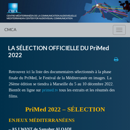
CMCA
Toggl
navig
LA SÉLECTION OFFICIELLE DU PriMed
2022
Retrouvez ici la liste des documentaires sélectionnés à la phase
finale du PriMed, le Festival de la Méditerranée en images. La
26ème édition se tiendra à Marseille du 5 au 10 décembre 2022.
Bientôt en ligne sur
primed.tv
tous les extraits et les résumés des
films.
PriMed 2022 – SÉLECTION
ENJEUX MÉDITERRANÉENS
– AS I WANT
de Samaher ALQADI