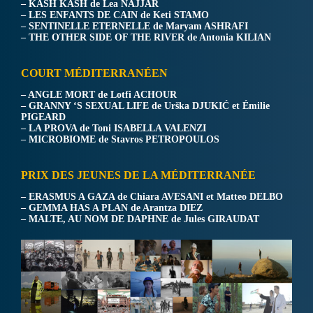
– KASH KASH
de Lea NAJJAR
– LES ENFANTS DE CAIN
de Keti STAMO
– SENTINELLE ETERNELLE
de Maryam ASHRAFI
– THE OTHER SIDE OF THE RIVER
de Antonia KILIAN
COURT MÉDITERRANÉEN
– ANGLE MORT
de Lotfi ACHOUR
– GRANNY ‘S SEXUAL LIFE
de Urška DJUKIĆ et Émilie
PIGEARD
– LA PROVA
de Toni ISABELLA VALENZI
– MICROBIOME
de Stavros PETROPOULOS
PRIX DES JEUNES DE LA MÉDITERRANÉE
–
ERASMUS A GAZA
de Chiara AVESANI et Matteo DELBO
– GEMMA HAS A PLAN
de Arantza DIEZ
– MALTE, AU NOM DE DAPHNE
de Jules GIRAUDAT