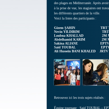
des plages en Méditerranée. Après avoir 
à la prise de vue, les stagiaires ont trav
les différents quartiers de la ville.
Voici la listes des participants :
Gizem ŞAHIN TRT Tur
Nevin YILDIRIM TRT Tu
Loubna KHALLAD 2M M
Abdelhamid KARIM 2M M
Sakina ALIANE EPTV Al
Said TOUBAL EPTV Al
Ali Hussein BANI KHALED JRTV 
Retrouvez ici les trois sujets réalisés :
Équipe tournage : Said TOUBAL – E