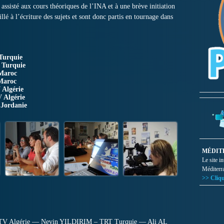
assisté aux cours théoriques de l’INA et à une brève initiation
aillé à l’écriture des sujets et sont donc partis en tournage dans
quie
rquie
aroc
aroc
gérie
gérie
Jordanie
MÉDIT
Le site i
Méditerr
>> Cliqu
PTV Algérie — Nevin YILDIRIM – TRT Turquie — Ali AL