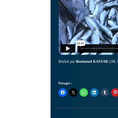
Réalisé par
Bendaoud KASSAB
(2M, 
Partager :