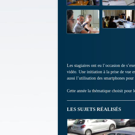
Les stagiaires ont eu l’occasion de s’ex
vidéo. Une initiation à la prise de vue e
aussi l’utilisation des smartphones pour
Cette année la thématique choisit pour l
LES SUJETS RÉALISÉS