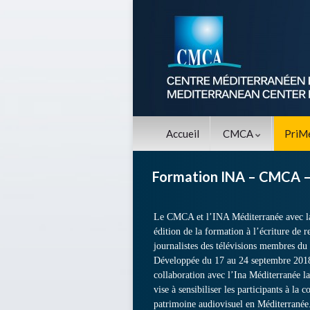
Accueil
CMCA
PriM
Formation INA – CMCA —
Le CMCA et l’INA Méditerranée avec l
édition de la formation à l’écriture de r
journalistes des télévisions membres 
Développée du 17 au 24 septembre 201
collaboration avec l’Ina Méditerranée l
vise à sensibiliser les participants à la 
patrimoine audiovisuel en Méditerranée.