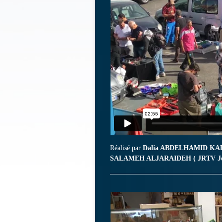
Réalisé par
Dalia ABDELHAMID K
SALAMEH ALJARAIDEH ( JRTV Jo