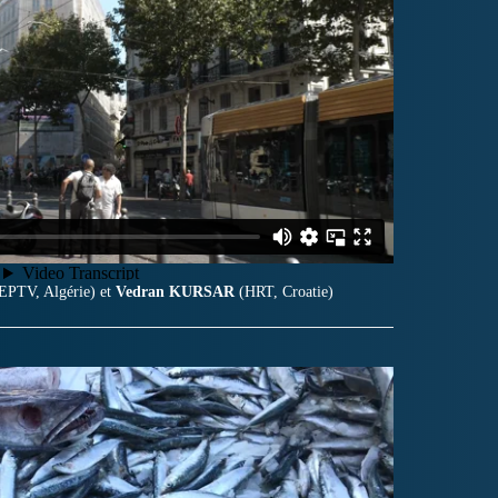
EPTV, Algérie) et
Vedran KURSAR
(HRT, Croatie)