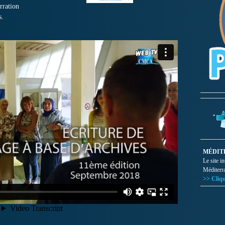
rration
s.
MÉDIT
Le site i
Méditerr
>> Cliqu