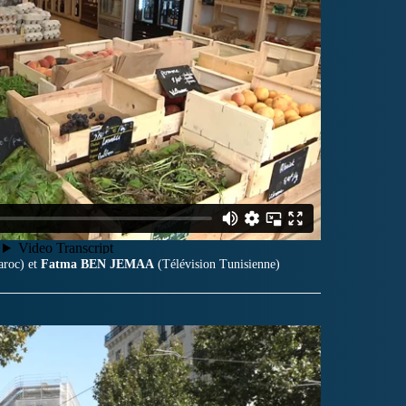
roc) et
Fatma
BEN JEMAA
(Télévision Tunisienne)