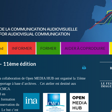
ed
INFORMER
FORMER
AIDER À COPRODUIRE
 11ème édition
R
a collaboration de Open MEDIA HUB ont organisé la 11ème
eportage à base d’archives. . Cet atelier est destiné aux
LE FE
IMAGE
du CMCA.
8 en
a formation
conservation du
 Le but c’est