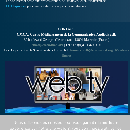
Le site internet dédié aux professionnels de l'audiovisuel en Méditerranée.
>> Cliquez ici
pour voir les derniers appels à candidatures
CONTACT
CMCA / Centre Méditerranéen de la Communication Audiovisuelle
30 boulevard Georges Clemenceau - 13004 Marseille (France)
cmca@cmca-med.org
| Tél : +33(0)4 91 42 03 02
Développement web & multimédias F.Revelli >
franco.revelli@cmca-med.org
|
Mentions
légales
Nous utilisons des cookies pour vous garantir la meilleure
expérience sur notre site web. Si vous continuez à utiliser ce