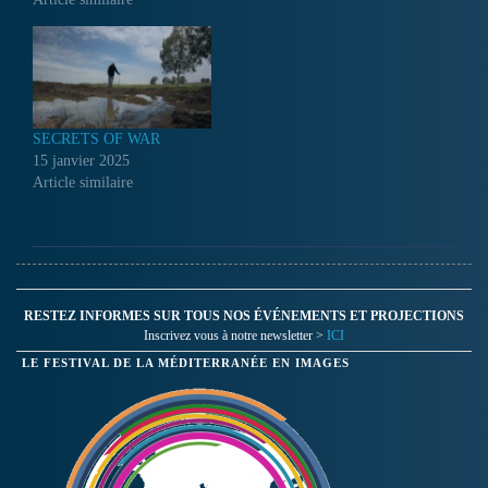
plein, les palestiniens
subissent quotidiennement
les humiliations de l'armée
israélienne : des enfants
bloqués des heures aux
checkpoints à leur retour
SECRETS OF WAR
de…
15 janvier 2025
Article similaire
RESTEZ INFORMES SUR TOUS NOS ÉVÉNEMENTS ET PROJECTIONS
Inscrivez vous à notre newsletter >
ICI
LE FESTIVAL DE LA MÉDITERRANÉE EN IMAGES