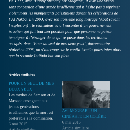
En 1999, avec ‘Happy birthday Mr Mograbi’, il livre une vision
sans concession d’une armée israélienne qui n’hésite pas à réprimer
violemment les manifestants palestiniens durant les célébrations de
l’Al Nakba. En 2003, avec son troisième long métrage ‘Août (avant
l’explosion)’, le réalisateur va à l’encontre d’un gouvernement
israélien qui fait tout son possible pour que personne ne puisse
témoigner à l’étranger de ce qui se passe dans les territoires
occupés. Avec ‘Pour un seul de mes deux yeux’, documentaire
réalisé en 2005, on s’interroge sur le conflit israélo-palestinien alors
que la seconde Intifada bat son plein.
Articles similaires
POUR UN SEUL DE MES
DEUX YEUX
Les mythes de Samson et de
Massada enseignent aux
jeunes générations
AVI MOGRABI, UN
israéliennes que la mort est
CINÉASTE EN COLÈRE
préférable à la domination.
6 mai 2015
Aujourd'hui, alors que la
6 mai 2015
Article similaire
seconde Intifada bat son
Article similaire