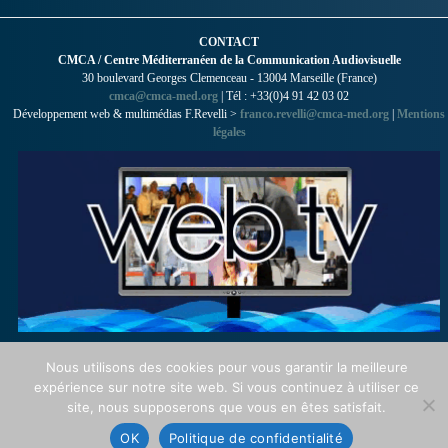
CONTACT
CMCA / Centre Méditerranéen de la Communication Audiovisuelle
30 boulevard Georges Clemenceau - 13004 Marseille (France)
cmca@cmca-med.org
| Tél : +33(0)4 91 42 03 02
Développement web & multimédias F.Revelli >
franco.revelli@cmca-med.org
|
Mentions
légales
Nous utilisons des cookies pour vous garantir la meilleure
expérience sur notre site web. Si vous continuez à utiliser ce
site, nous supposerons que vous en êtes satisfait.
OK
Politique de confidentialité