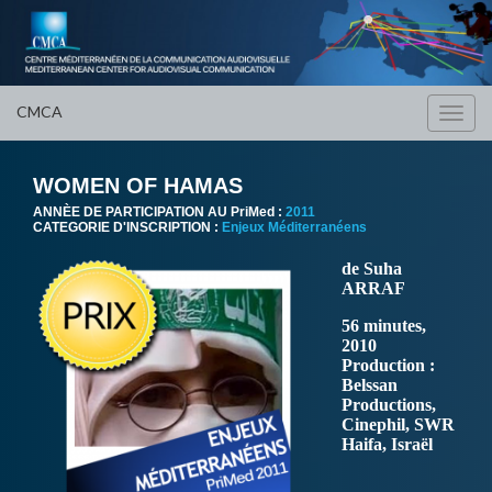
CMCA
Toggl
navig
WOMEN OF HAMAS
ANNÈE DE PARTICIPATION AU PriMed :
2011
CATEGORIE D'INSCRIPTION :
Enjeux Méditerranéens
de Suha
ARRAF
56 minutes,
2010
Production :
Belssan
Productions,
Cinephil, SWR
Haifa, Israël