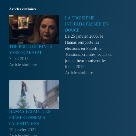
Articles similaires
LA TROISIÈME
INTIFADA PASSÉE EN
DOUCE
Le 25 janvier 2006, le
Hamas remporte les
THE PRICE OF KINGS:
élections en Palestine.
YASSER ARAFAT
Tensions, craintes, éclats de
7 mai 2015
joie et heurts suivent les
Article similaire
résultats causant en effet une
6 mai 2015
grande surprise non
Article similaire
seulement au sein de la
communauté internationale
mais aussi pour les
palestiniens eux-mêmes. Le
reportage permet de voir la
montée en puissance…
HAMAS-FATAH : LES
FRÈRES ENNEMIS
PALESTINIENS
19 janvier 2021
Article similaire