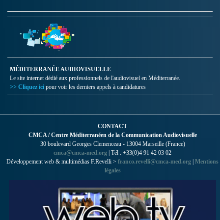
MÉDITERRANÉE AUDIOVISUELLE
Le site internet dédié aux professionnels de l'audiovisuel en Méditerranée.
>> Cliquez ici
pour voir les derniers appels à candidatures
CONTACT
CMCA / Centre Méditerranéen de la Communication Audiovisuelle
30 boulevard Georges Clemenceau - 13004 Marseille (France)
cmca@cmca-med.org
| Tél : +33(0)4 91 42 03 02
Développement web & multimédias F.Revelli >
franco.revelli@cmca-med.org
|
Mentions
légales