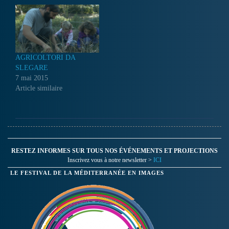
demeurent incompris bien
trop souvent victimes de
préjugés. Certains d’entre
eux ont par contre appris à
vivre avec leur handicap et
affichent leur différence…
AGRICOLTORI DA
SLEGARE
7 mai 2015
Article similaire
RESTEZ INFORMES SUR TOUS NOS ÉVÉNEMENTS ET PROJECTIONS
Inscrivez vous à notre newsletter >
ICI
LE FESTIVAL DE LA MÉDITERRANÉE EN IMAGES