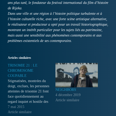
ans plus tard, le fondateur du festival international du film d’histoire
de Rijeka.
Dans une ville et une région à l’histoire politique turbulente et à
l’histoire culturelle riche, avec une forte scène artistique alternative,
le réalisateur et producteur a opté pour un travail historiographique,
montrant un intérêt particulier pour les sujets liés au patrimoine,
mais aussi une sensibilité aux phénomènes contemporains et aux
problèmes existentiels de ses contemporains.
Articles similaires
TRISOMIE 21 : LE
CHROMOSOME
COUPABLE
Stigmatisées, montrées du
doigt, exclues, les personnes
NEIGHBORS
atteintes de trisomie 21 font
4 décembre 2019
face quotidiennement au
Article similaire
regard inquiet et hostile des
gens. Considérés comme
7 mai 2015
d’éternels enfants ils
Article similaire