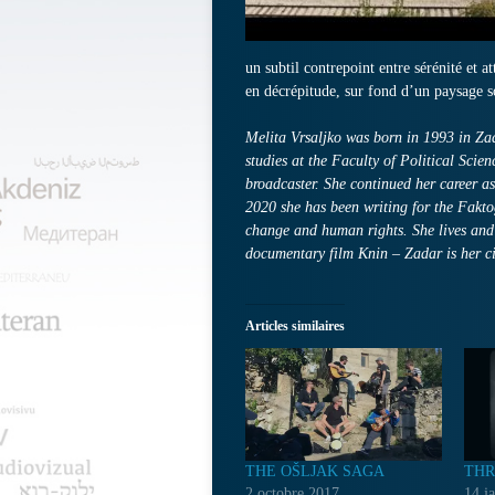
un subtil contrepoint entre sérénité et a
en décrépitude, sur fond d’un paysage 
Melita Vrsaljko was born in 1993 in Za
studies at the Faculty of Political Sci
broadcaster. She continued her career as
2020 she has been writing for the Fakto
change and human rights. She lives and
documentary film Knin – Zadar is her c
Articles similaires
THE OŠLJAK SAGA
THR
2 octobre 2017
14 j