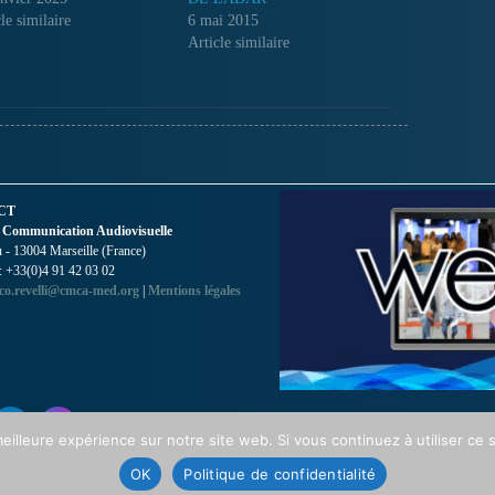
le similaire
6 mai 2015
Article similaire
CT
 Communication Audiovisuelle
- 13004 Marseille (France)
 : +33(0)4 91 42 03 02
co.revelli@cmca-med.org
|
Mentions légales
eilleure expérience sur notre site web. Si vous continuez à utiliser ce
OK
Politique de confidentialité