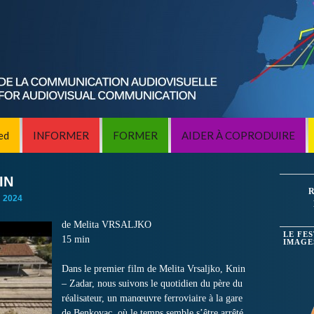
ed
INFORMER
FORMER
AIDER À COPRODUIRE
IN
R
:
2024
de
Melita VRSALJKO
LE FE
15 min
IMAGE
Dans le premier film de Melita Vrsaljko, Knin
– Zadar, nous suivons le quotidien du père du
réalisateur, un manœuvre ferroviaire à la gare
de Benkovac, où le temps semble s’être arrêté