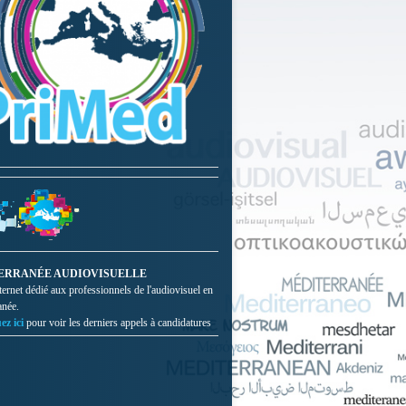
ERRANÉE AUDIOVISUELLE
nternet dédié aux professionnels de l'audiovisuel en
anée.
ez ici
pour voir les derniers appels à candidatures