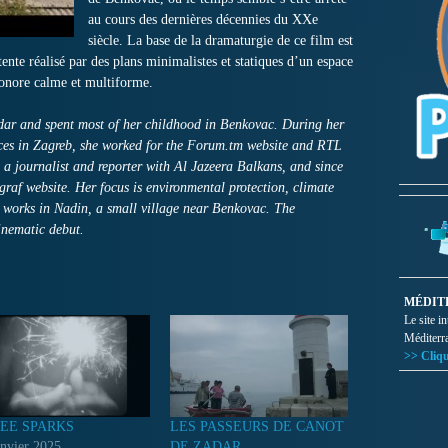
au cours des dernières décennies du XXe
siècle. La base de la dramaturgie de ce film est
ttente réalisé par des plans minimalistes et statiques d’un espace
sonore calme et multiforme.
dar and spent most of her childhood in Benkovac. During her
ences in Zagreb, she worked for the Forum.tm website and RTL
 a journalist and reporter with Al Jazeera Balkans, and since
graf website. Her focus is environmental protection, climate
 works in Nadin, a small village near Benkovac. The
inematic debut.
MÉDIT
Le site i
Méditerr
>> Cliqu
EE SPARKS
LES PASSEURS DE CANOT
anvier 2025
DE ZADAR