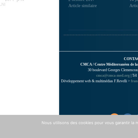
Article similaire
Artic
CONTA
CMCA / Centre Méditerranéen de la
30 boulevard Georges Clemenceau 
cmca@cmca-med.org
| Tél
Développement web & multimédias F.Revelli >
fran
Nous utilisons des cookies pour vous garantir la m