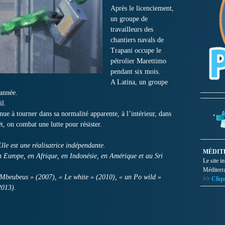
Après le licenciement,
un groupe de
travailleurs des
chantiers navals de
Trapani occupe le
pétrolier Marettimo
pendant six mois.
A Latina, un groupe
 année.
il.
ue à tourner dans sa normalité apparente, à l’intérieur, dans
t, on combat une lutte pour résister.
le est une réalisatrice indépendante.
MÉDIT
n Europe, en Afrique, en Indonésie, en Amérique et au Sri
Le site i
Méditerr
« Mbeubeus » (2007), « Le white » (2010), « un Po wild »
>> Cliqu
2013).