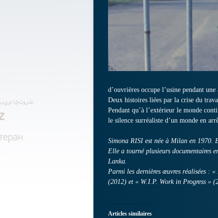
d’ouvrières occupe l’usine pendant une
Deux histoires liées par la crise du trava
Pendant qu’à l’extérieur le monde contin
le silence surréaliste d’un monde en arrê
Simona RISI est née à Milan en 1970. El
Elle a tourné plusieurs documentaires e
Lanka.
Parmi les dernières œuvres réalisées : 
(2012) et « W.I.P. Work in Progress » (
Articles similaires