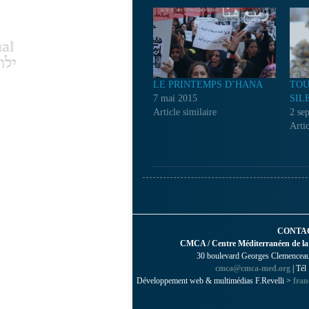
LE PRINTEMPS D’HANA
TOU
7 mai 2015
SIL
Article similaire
2 se
Artic
CONTA
CMCA / Centre Méditerranéen de la
30 boulevard Georges Clemenceau 
cmca@cmca-med.org
| Tél
Développement web & multimédias F.Revelli >
fran